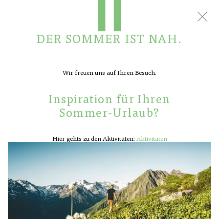
BUCHEN
KONTAKT
DER SOMMER IST NAH.
Wir freuen uns auf Ihren Besuch.
Inspiration für Ihren
HOTEL
Sommer-Urlaub?
ZIMMER
WOHNUNGEN
Hier gehts zu den Aktivitäten:
Aktivitäten
KULINARIK
ANGEBOTE
SPA
AKTIVITÄTEN
ANFRAGE